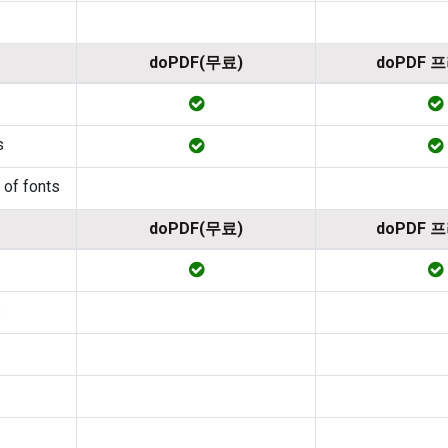
doPDF(무료)
doPDF 
s
 of fonts
doPDF(무료)
doPDF 
s