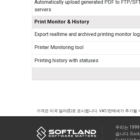
Automatically upload generated PDF to FTP/SF
servers
Print Monitor & History
Export realtime and archived printing monitor lo
Printer Monitoring tool
Printing history with statuses
가격은 미국 달러($)로 표시됩니다. VAT/판매세가 추가될 
우리는 199
습니다.
Back