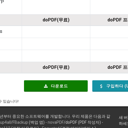
TP
doPDF(무료)
doPDF 
gs
doPDF(무료)
doPDF 
다운로드
구입하다 (
수 있습니다!
9년부터 중요한 소프트웨어를 개발합니다. 우리 제품은 다음과 같
새 
up4all
/
FBackup
(백업 앱) -
novaPDF
/doPDF (PDF 작성자) -
하세