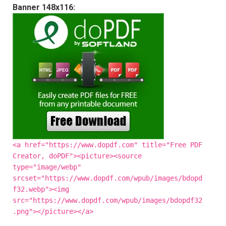
Banner 148x116:
<a href="https://www.dopdf.com" title="Free PDF
Creator, doPDF"><picture><source
type="image/webp"
srcset="https://www.dopdf.com/wpub/images/bdopd
f32.webp"><img
src="https://www.dopdf.com/wpub/images/bdopdf32
.png"></picture></a>