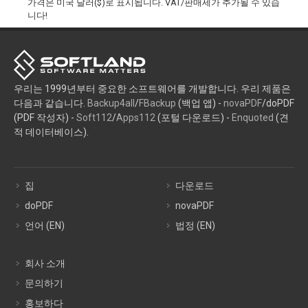
가격은 미국 달러($)로 표시됩니다. VAT/판매세가 추가될 수 있습
니다!
우리는 1999년부터 중요한 소프트웨어를 개발합니다. 우리 제품은
다음과 같습니다.
Backup4all
/
FBackup
(백업 앱) -
novaPDF
/doPDF
(PDF 작성자) -
Soft112
/
Apps112
(포털 다운로드) -
Enquoted
(견
적 데이터베이스).
집
다운로드
doPDF
novaPDF
언어 (EN)
법정 (EN)
회사 소개
문의하기
홍보하다