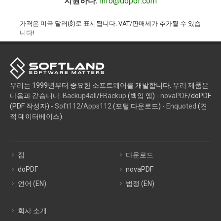
지원하다:
info@dopdf.com
가격은 미국 달러($)로 표시됩니다. VAT/판매세가 추가될 수 있습
니다!
우리는 1999년부터 중요한 소프트웨어를 개발합니다. 우리 제품은
다음과 같습니다.
Backup4all
/
FBackup
(백업 앱) -
novaPDF
/doPDF
(PDF 작성자) -
Soft112
/
Apps112
(포털 다운로드) -
Enquoted
(견
적 데이터베이스).
집
다운로드
doPDF
novaPDF
언어 (EN)
법정 (EN)
회사 소개